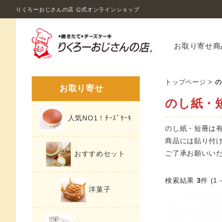
りくろーおじさんの店 公式オンラインショップ
お取り寄せ商
トップページ
>
の
お取り寄せ
のし紙・
人気NO1！ﾁｰｽﾞｹｰｷ
のし紙・短冊は
商品には貼り付
ご了承お願いい
おすすめセット
検索結果
3
件 (1
洋菓子