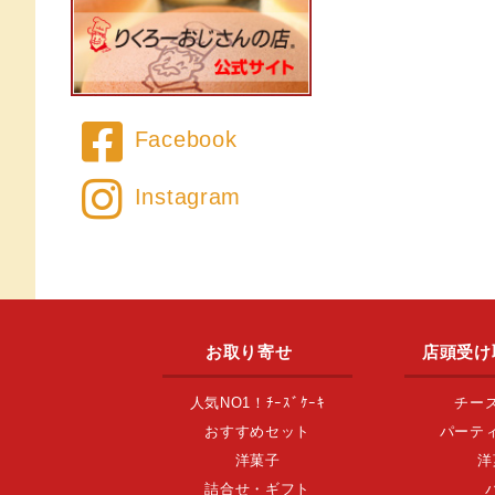
Facebook
Instagram
お取り寄せ
店頭受け
人気NO1！ﾁｰｽﾞｹｰｷ
チー
おすすめセット
パーテ
洋菓子
洋
詰合せ・ギフト