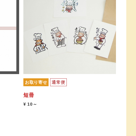
お取り寄せ
通常便
短冊
¥ 10～