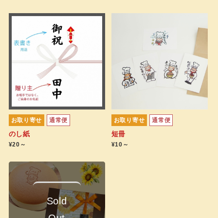
お取り寄せ
通常便
お取り寄せ
通常便
のし紙
短冊
¥20～
¥10～
Sold
Out