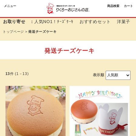
メニュー
商品検索
カート
お取り寄せ ：
人気NO1！ﾁｰｽﾞｹｰｷ
おすすめセット
洋菓子
トップページ
>
発送チーズケーキ
発送チーズケーキ
13
件 (1－13)
表示順