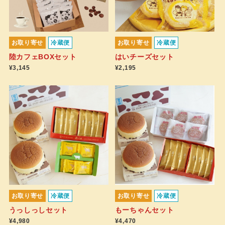
お取り寄せ
冷蔵便
お取り寄せ
冷蔵便
陸カフェBOXセット
はいチーズセット
¥3,145
¥2,195
お取り寄せ
冷蔵便
お取り寄せ
冷蔵便
うっしっしセット
もーちゃんセット
¥4,980
¥4,470