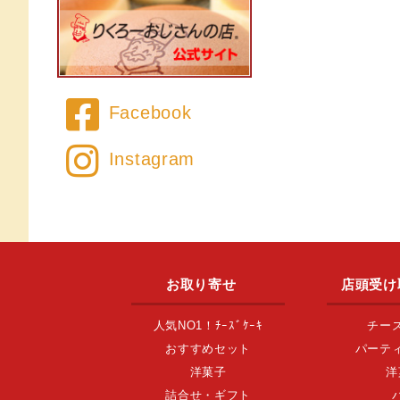
Facebook
Instagram
お取り寄せ
店頭受け
人気NO1！ﾁｰｽﾞｹｰｷ
チー
おすすめセット
パーテ
洋菓子
洋
詰合せ・ギフト