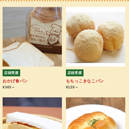
店頭受渡
店頭受渡
おかげ食パン
もちっこきなこパン
¥345～
¥120～