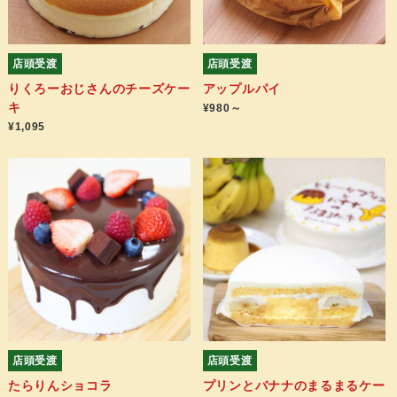
店頭受渡
店頭受渡
りくろーおじさんのチーズケー
アップルパイ
キ
¥980～
¥1,095
店頭受渡
店頭受渡
たらりんショコラ
プリンとバナナのまるまるケー