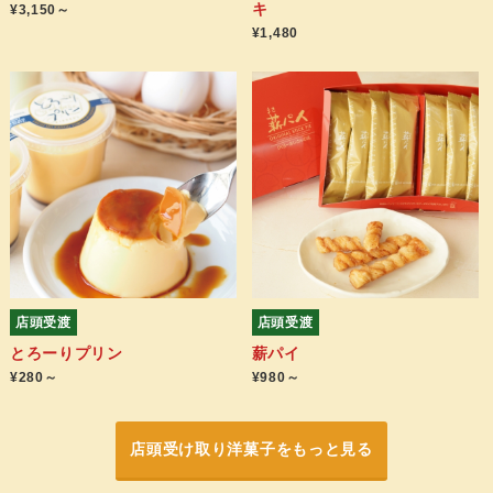
キ
¥3,150～
¥1,480
店頭受渡
店頭受渡
とろーりプリン
薪パイ
¥280～
¥980～
店頭受け取り洋菓子をもっと見る